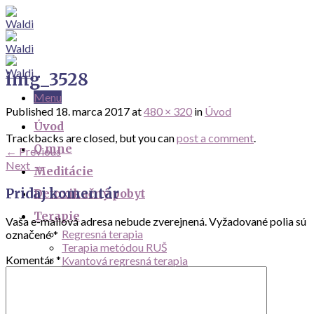
Skip
to
content
img_3528
Menu
Published
18. marca 2017
at
480 × 320
in
Úvod
Úvod
Trackbacks are closed, but you can
post a comment
.
O mne
←
Previous
Next
→
Meditácie
Pridaj komentár
Detoxikačný pobyt
Terapie
Vaša e-mailová adresa nebude zverejnená.
Vyžadované polia sú
Regresná terapia
označené
*
Terapia metódou RUŠ
Komentár
*
Kvantová regresná terapia
Liečenie zraneného vnútorného dieťaťa
Fotogaléria
Víkendová hladovka január