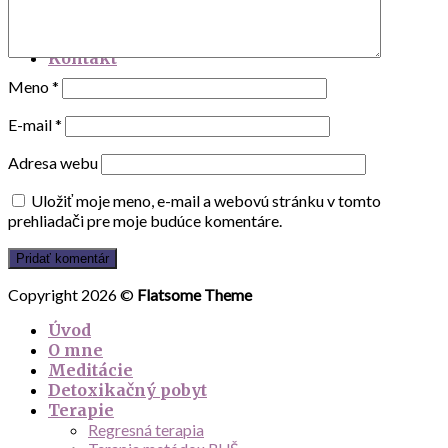
Víkendová hladovka jún 2011
Víkendová hladovka september
Kontakt
Meno
*
E-mail
*
Adresa webu
Uložiť moje meno, e-mail a webovú stránku v tomto
prehliadači pre moje budúce komentáre.
Copyright 2026 ©
Flatsome Theme
Úvod
O mne
Meditácie
Detoxikačný pobyt
Terapie
Regresná terapia