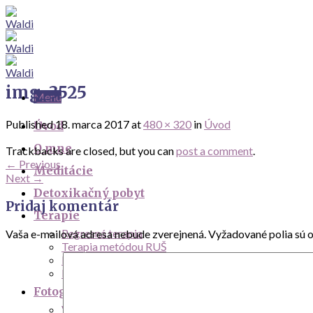
Skip
to
content
img_3525
Menu
Published
18. marca 2017
at
480 × 320
in
Úvod
Úvod
O mne
Trackbacks are closed, but you can
post a comment
.
←
Previous
Meditácie
Next
→
Detoxikačný pobyt
Pridaj komentár
Terapie
Regresná terapia
Vaša e-mailová adresa nebude zverejnená.
Vyžadované polia sú 
Terapia metódou RUŠ
Kvantová regresná terapia
Liečenie zraneného vnútorného dieťaťa
Fotogaléria
Víkendová hladovka január