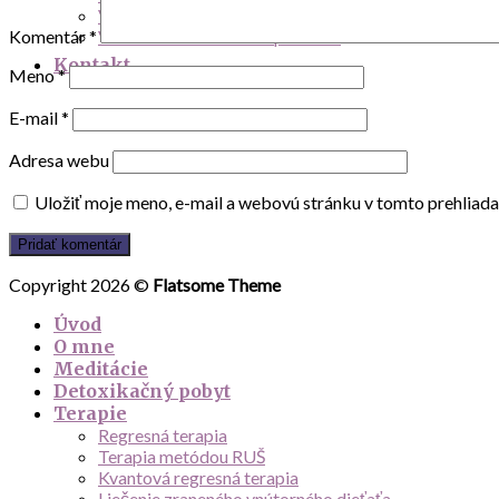
Víkendová hladovka jún 2011
Víkendová hladovka september
Komentár
*
Kontakt
Meno
*
E-mail
*
Adresa webu
Uložiť moje meno, e-mail a webovú stránku v tomto prehliad
Copyright 2026 ©
Flatsome Theme
Úvod
O mne
Meditácie
Detoxikačný pobyt
Terapie
Regresná terapia
Terapia metódou RUŠ
Kvantová regresná terapia
Liečenie zraneného vnútorného dieťaťa